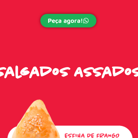
Peça agora!
Salgados Assado