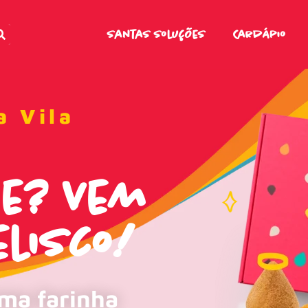
Santas Soluções
Cardápio
a Vila
me? Vem
lisco!
uma farinha