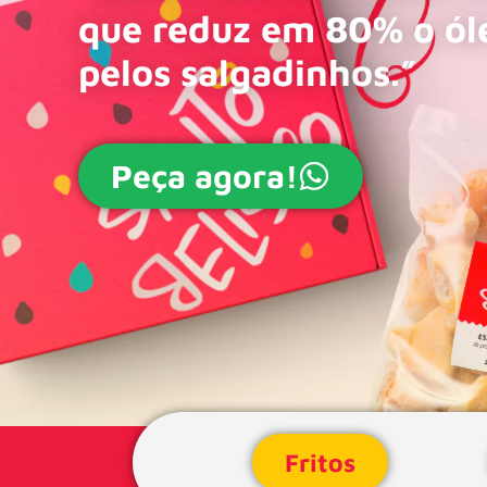
que reduz em 80% o ól
pelos salgadinhos.”
Peça agora!
Fritos