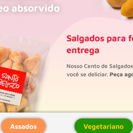
eo absorvido
Salgados para f
entrega
Nosso Cento de Salgado
você se deliciar.
Peça ag
Assados
Vegetariano