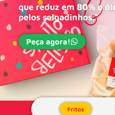
que reduz em 80% o ól
pelos salgadinhos.”
Peça agora!
Fritos