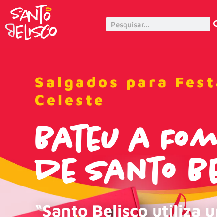
Salgados para Fes
Celeste
Bateu a Fo
de Santo Be
“Santo Belisco utiliza 