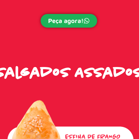
Peça agora!
Salgados Assado