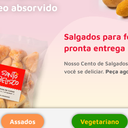
eo absorvido
Salgados para f
pronta entrega
Nosso Cento de Salgado
você se deliciar.
Peça ag
Assados
Vegetariano