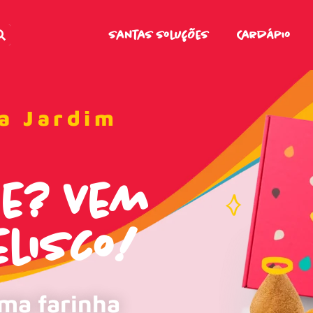
Santas Soluções
Cardápio
ta Jardim
me? Vem
lisco!
uma farinha